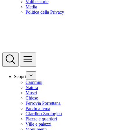
Volti e storie
Media
Politica della Privacy
Scopri
Cammini
Natura
Musei
Chiese
Ferrovia Porrettana
Parchi a tema
Giardino Zoologico
Piazze e quartieri
Ville e palazzi
Monumenti