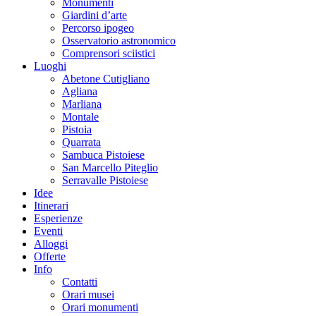
Monumenti
Giardini d’arte
Percorso ipogeo
Osservatorio astronomico
Comprensori sciistici
Luoghi
Abetone Cutigliano
Agliana
Marliana
Montale
Pistoia
Quarrata
Sambuca Pistoiese
San Marcello Piteglio
Serravalle Pistoiese
Idee
Itinerari
Esperienze
Eventi
Alloggi
Offerte
Info
Contatti
Orari musei
Orari monumenti