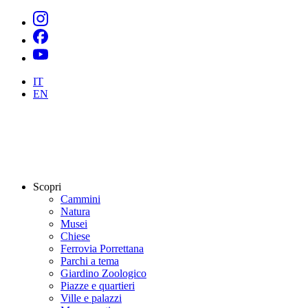
IT
EN
Scopri
Cammini
Natura
Musei
Chiese
Ferrovia Porrettana
Parchi a tema
Giardino Zoologico
Piazze e quartieri
Ville e palazzi