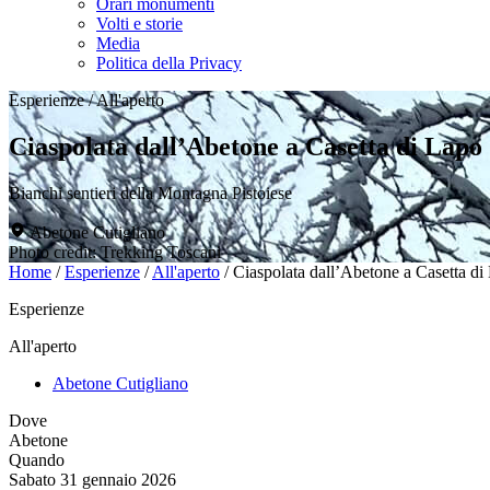
Orari monumenti
Volti e storie
Media
Politica della Privacy
Esperienze
/
All'aperto
Ciaspolata dall’Abetone a Casetta di Lapo
Bianchi sentieri della Montagna Pistoiese
Abetone Cutigliano
Photo credit: Trekking Toscani
Home
/
Esperienze
/
All'aperto
/
Ciaspolata dall’Abetone a Casetta di
Esperienze
All'aperto
Abetone Cutigliano
Dove
Abetone
Quando
Sabato 31 gennaio 2026