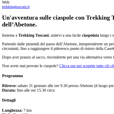
Web
trekkingtoscani.it
Un'avventura sulle ciaspole con Trekking T
dell’Abetone.
Insieme a
Trekking Toscani
, unitevi a una facile
ciaspolata
lungo i s
Partendo dalle piramidi del passo dell’Abetone, intraprenderete un perc
circostanti, fino a raggiungere il pittoresco punto di ristoro della Caset
Dopo aver pranzo al sacco, riscenderete per una via alternativa verso i
Non avete mai provato le ciaspole?
Clicca qui per scoprire tutto ciò c
Programma
Ritrovo:
sabato 31 gennaio alle ore 9.30 presso Abetone (il luogo pre
Durata:
fino alle ore 15.30 circa
Dettagli
Lunghezza:
7 km