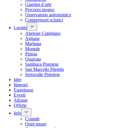
Giardini d’arte
Percorso ipogeo
Osservatorio astronomico
Comprensori sciistici
Luoghi
Abetone Cutigliano
Agliana
Marliana
Montale
Pistoia
Quarrata
Sambuca Pistoiese
San Marcello Piteglio
Serravalle Pistoiese
Idee
Itinerari
Esperienze
Eventi
Alloggi
Offerte
Info
Contatti
Orari musei