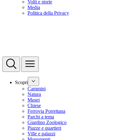
Volti e storie
Media
Politica della Privacy
Scopri
Cammini
Natura
Musei
Chiese
Ferrovia Porrettana
Parchi a tema
Giardino Zoologico
Piazze e quartieri
Ville e palazzi
Monumenti