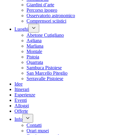
Giardini d’arte
Percorso ipogeo
Osservatorio astronomico
Comprensori sciistici
Luoghi
Abetone Cutigliano
Agliana
Marliana
Montale
Pistoia
Quarrata
Sambuca Pistoiese
San Marcello Piteglio
Serravalle Pistoiese
Idee
Itinerari
Esperienze
Eventi
Alloggi
Offerte
Info
Contatti
Orari musei