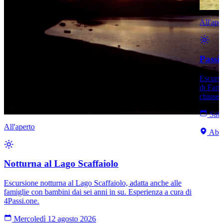
All'ape
Passi 
Escursi
di Farin
chiuse 
Saba
All'aperto
Abet
Notturna al Lago Scaffaiolo
Escursione notturna al Lago Scaffaiolo, adatta anche alle
famiglie con bambini dai sei anni in su. Esperienza a cura di
4Passi.one.
Mercoledì 12 agosto 2026