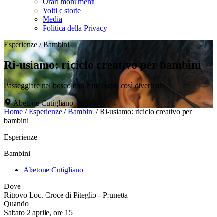
Orari monumenti
Volti e storie
Media
Politica della Privacy
Esperienze
/
Bambini
Ri-usiamo: riciclo creativo per bambini
Passeggiare nel bosco non è mai stato così divertente
Abetone Cutigliano
Home
/
Esperienze
/
Bambini
/
Ri-usiamo: riciclo creativo per
bambini
Esperienze
Bambini
Abetone Cutigliano
Dove
Ritrovo Loc. Croce di Piteglio - Prunetta
Quando
Sabato 2 aprile, ore 15