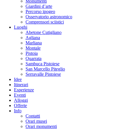
Monumenti
Giardini d’arte
Percorso ipogeo
Osservatorio astronomico
Comprensori sciistici
Luoghi
Abetone Cutigliano
Agliana
Marliana
Montale
Pistoia
Quarrata
Sambuca Pistoiese
San Marcello Piteglio
Serravalle Pistoiese
Idee
Itinerari
Esperienze
Eventi
Alloggi
Offerte
Info
Contatti
Orari musei
Orari monumenti