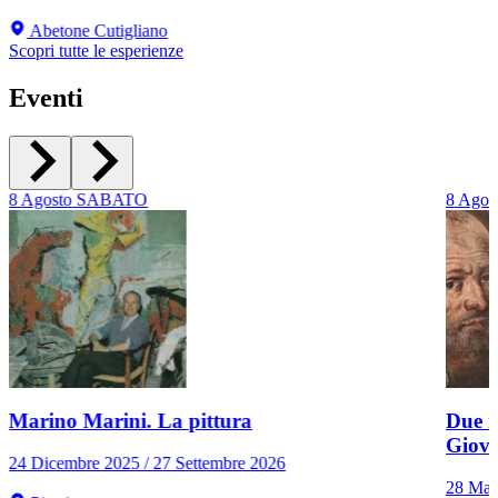
Abetone Cutigliano
Scopri tutte le esperienze
Eventi
8
Agosto
SABATO
8
Agos
Marino Marini. La pittura
Due r
Giov
24 Dicembre 2025 / 27 Settembre 2026
28 Mar