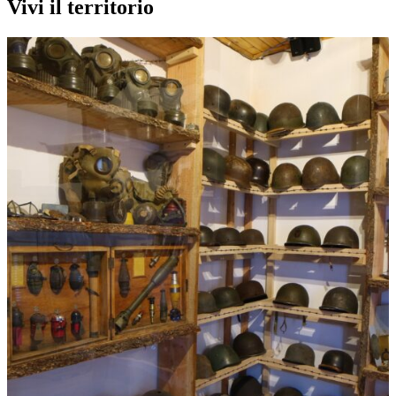
Vivi il territorio
Musei
Museo dello Sci di Abetone
Abetone Cutigliano