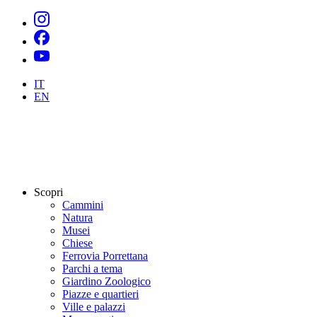
IT
EN
Scopri
Cammini
Natura
Musei
Chiese
Ferrovia Porrettana
Parchi a tema
Giardino Zoologico
Piazze e quartieri
Ville e palazzi