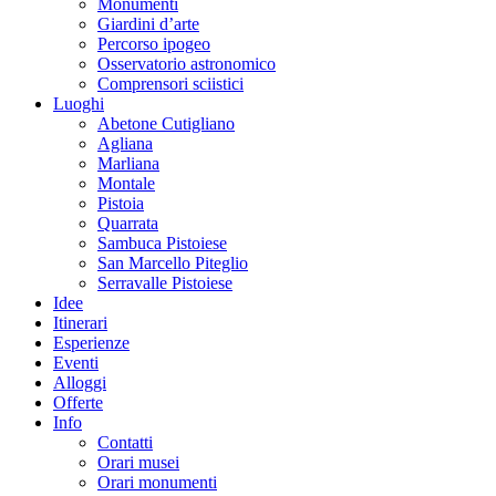
Monumenti
Giardini d’arte
Percorso ipogeo
Osservatorio astronomico
Comprensori sciistici
Luoghi
Abetone Cutigliano
Agliana
Marliana
Montale
Pistoia
Quarrata
Sambuca Pistoiese
San Marcello Piteglio
Serravalle Pistoiese
Idee
Itinerari
Esperienze
Eventi
Alloggi
Offerte
Info
Contatti
Orari musei
Orari monumenti