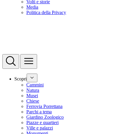
Volti e storie
Media
Politica della Privacy
Scopri
Cammini
Natura
Musei
Chiese
Ferrovia Porrettana
Parchi a tema
Giardino Zoologico
Piazze e quartieri
Ville e palazzi
Monumenti