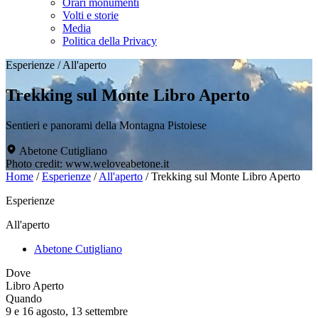
Orari monumenti
Volti e storie
Media
Politica della Privacy
Esperienze
/
All'aperto
Trekking sul Monte Libro Aperto
Sentieri e panorami della Montagna Pistoiese
Abetone Cutigliano
Photo credit: www.weloveabetone.it
Home
/
Esperienze
/
All'aperto
/
Trekking sul Monte Libro Aperto
Esperienze
All'aperto
Abetone Cutigliano
Dove
Libro Aperto
Quando
9 e 16 agosto, 13 settembre