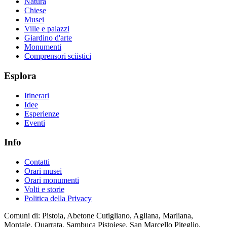
Natura
Chiese
Musei
Ville e palazzi
Giardino d'arte
Monumenti
Comprensori sciistici
Esplora
Itinerari
Idee
Esperienze
Eventi
Info
Contatti
Orari musei
Orari monumenti
Volti e storie
Politica della Privacy
Comuni di: Pistoia, Abetone Cutigliano, Agliana, Marliana,
Montale, Quarrata, Sambuca Pistoiese, San Marcello Piteglio,