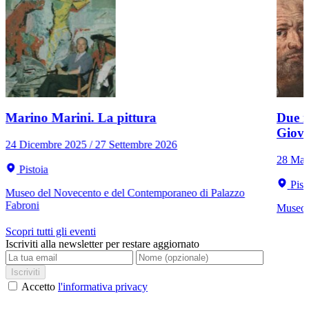
Marino Marini. La pittura
Due r
Giov
24 Dicembre 2025 / 27 Settembre 2026
28 Mar
Pistoia
Pist
Museo del Novecento e del Contemporaneo di Palazzo
Fabroni
Museo C
Scopri tutti gli eventi
Iscriviti alla newsletter per restare aggiornato
Iscriviti
Accetto
l'informativa privacy