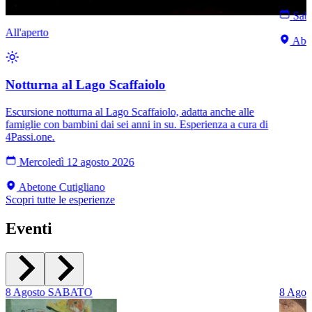
Saba
All'aperto
Abet
Notturna al Lago Scaffaiolo
Escursione notturna al Lago Scaffaiolo, adatta anche alle
famiglie con bambini dai sei anni in su. Esperienza a cura di
4Passi.one.
Mercoledì 12 agosto 2026
Abetone Cutigliano
Scopri tutte le esperienze
Eventi
8
Agosto
SABATO
8
Agos