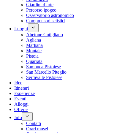
Giardini d’arte
Percorso ipogeo
Osservatorio astronomico
Comprensori sciistici
Luoghi
Abetone Cutigliano
Agliana
Marliana
Montale
Pistoia
Quarrata
Sambuca Pistoiese
San Marcello Piteglio
Serravalle Pistoiese
Idee
Itinerari
Esperienze
Eventi
Alloggi
Offerte
Info
Contatti
Orari musei