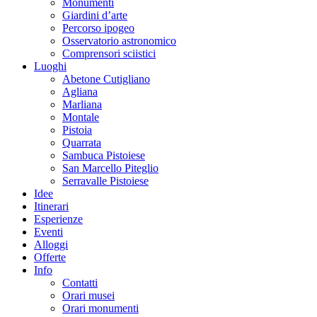
Monumenti
Giardini d’arte
Percorso ipogeo
Osservatorio astronomico
Comprensori sciistici
Luoghi
Abetone Cutigliano
Agliana
Marliana
Montale
Pistoia
Quarrata
Sambuca Pistoiese
San Marcello Piteglio
Serravalle Pistoiese
Idee
Itinerari
Esperienze
Eventi
Alloggi
Offerte
Info
Contatti
Orari musei
Orari monumenti