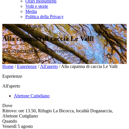
Orari monumenti
Volti e storie
Media
Politica della Privacy
Esperienze
/
All'aperto
Alla capanna di caccia Le Valli
Alla scoperta del mestiere del carbonaio
Abetone Cutigliano
Home
/
Esperienze
/
All'aperto
/
Alla capanna di caccia Le Valli
Esperienze
All'aperto
Abetone Cutigliano
Dove
Ritrovo: ore 13.50, Rifugio La Bicocca, località Doganaccia,
Abetone Cutigliano
Quando
Venerdì 5 agosto