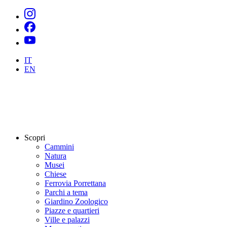
IT
EN
Scopri
Cammini
Natura
Musei
Chiese
Ferrovia Porrettana
Parchi a tema
Giardino Zoologico
Piazze e quartieri
Ville e palazzi