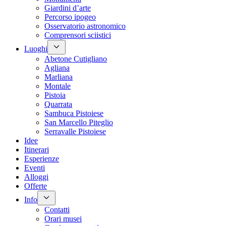
Giardini d’arte
Percorso ipogeo
Osservatorio astronomico
Comprensori sciistici
Luoghi
Abetone Cutigliano
Agliana
Marliana
Montale
Pistoia
Quarrata
Sambuca Pistoiese
San Marcello Piteglio
Serravalle Pistoiese
Idee
Itinerari
Esperienze
Eventi
Alloggi
Offerte
Info
Contatti
Orari musei