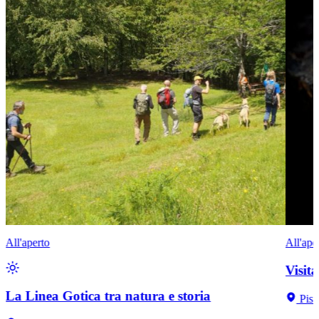
All'aperto
All'ape
Visit
La Linea Gotica tra natura e storia
Pist