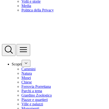
Volti e storie
Media
Politica della Privacy
Scopri
Cammini
Natura
Musei
Chiese
Ferrovia Porrettana
Parchi a tema
Giardino Zoologico
Piazze e quartieri
Ville e palazzi
Monumenti