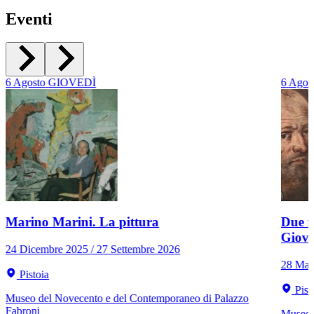
Eventi
6
Agosto
GIOVEDÌ
6
Agos
Marino Marini. La pittura
Due r
Giov
24 Dicembre 2025 / 27 Settembre 2026
28 Mar
Pistoia
Pist
Museo del Novecento e del Contemporaneo di Palazzo
Fabroni
Museo C