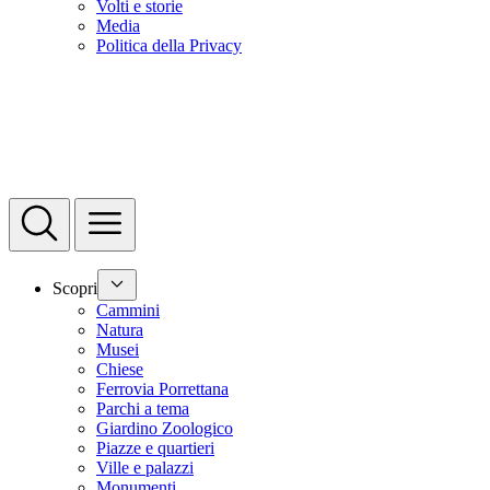
Volti e storie
Media
Politica della Privacy
Scopri
Cammini
Natura
Musei
Chiese
Ferrovia Porrettana
Parchi a tema
Giardino Zoologico
Piazze e quartieri
Ville e palazzi
Monumenti