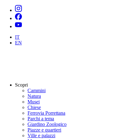
IT
EN
Scopri
Cammini
Natura
Musei
Chiese
Ferrovia Porrettana
Parchi a tema
Giardino Zoologico
Piazze e quartieri
Ville e palazzi