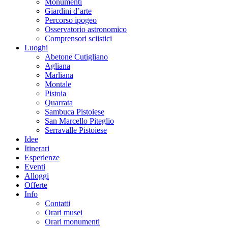
Monumenti
Giardini d’arte
Percorso ipogeo
Osservatorio astronomico
Comprensori sciistici
Luoghi
Abetone Cutigliano
Agliana
Marliana
Montale
Pistoia
Quarrata
Sambuca Pistoiese
San Marcello Piteglio
Serravalle Pistoiese
Idee
Itinerari
Esperienze
Eventi
Alloggi
Offerte
Info
Contatti
Orari musei
Orari monumenti