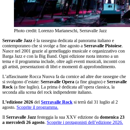
Photo credit: Lorenzo Marianeschi, Serravalle Jazz
Serravalle Jazz
è la rassegna dedicata al panorama italiano e
contemporaneo che si svolge a fine agosto a
Serravalle Pistoiese
.
Nasce nel 2001 grazie al gemellaggio musicale e organizzativo con
Barga Jazz e con la Big Band. Ogni edizione ruota intorno a un
tema e il programma include, oltre agli eventi musicali, incontri con
gli artisti, presentazioni di libri e momenti di approfondimento.
L’affascinante Rocca Nuova fa da cornice ad altre due rassegne che
si svolgono d’estate:
Serravalle Opera
(a fine giugno) e
Serravalle
Rock
(a fine luglio). La prima è dedicata all’opera classica, la
seconda alla scena del rock indipendente italiano.
L’edizione 2026
del
Serravalle Rock
si terrà dal 31 luglio al 2
agosto.
Scoprite il programma.
Il
Serravalle Jazz
festeggia la sua XXV edizione da
domenica 23
a mercoledì 26 agosto
.
Scoprite i protagonisti dell’edizione 2026.