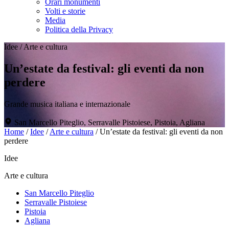
Orari monumenti
Volti e storie
Media
Politica della Privacy
Idee
/
Arte e cultura
Un’estate da festival: gli eventi da non
perdere
Grande musica italiana e internazionale
San Marcello Piteglio, Serravalle Pistoiese, Pistoia, Agliana
Home
/
Idee
/
Arte e cultura
/
Un’estate da festival: gli eventi da non
perdere
Idee
Arte e cultura
San Marcello Piteglio
Serravalle Pistoiese
Pistoia
Agliana