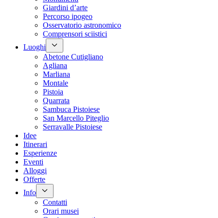
Giardini d’arte
Percorso ipogeo
Osservatorio astronomico
Comprensori sciistici
Luoghi
Abetone Cutigliano
Agliana
Marliana
Montale
Pistoia
Quarrata
Sambuca Pistoiese
San Marcello Piteglio
Serravalle Pistoiese
Idee
Itinerari
Esperienze
Eventi
Alloggi
Offerte
Info
Contatti
Orari musei