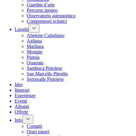
Giardini d’arte
Percorso ipogeo
Osservatorio astronomico
Comprensori sciistici
Luoghi
Abetone Cutigliano
Agliana
Marliana
Montale
Pistoia
Quarrata
Sambuca Pistoiese
San Marcello Piteglio
Serravalle Pistoiese
Idee
Itinerari
Esperienze
Eventi
Alloggi
Offerte
Info
Contatti
Orari musei