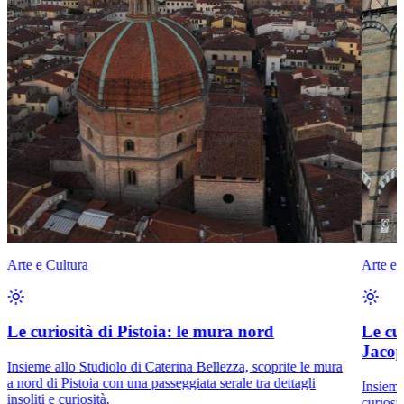
Arte e Cultura
Arte e 
Le curiosità di Pistoia: le mura nord
Le cu
Jacop
Insieme allo Studiolo di Caterina Bellezza, scoprite le mura
a nord di Pistoia con una passeggiata serale tra dettagli
Insieme
insoliti e curiosità.
curiosi