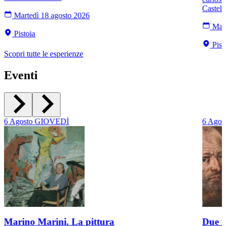
Castell
Martedì 18 agosto 2026
Mart
Pistoia
Pist
Scopri tutte le esperienze
Eventi
6
Agosto
GIOVEDÌ
6
Agos
Marino Marini. La pittura
Due r