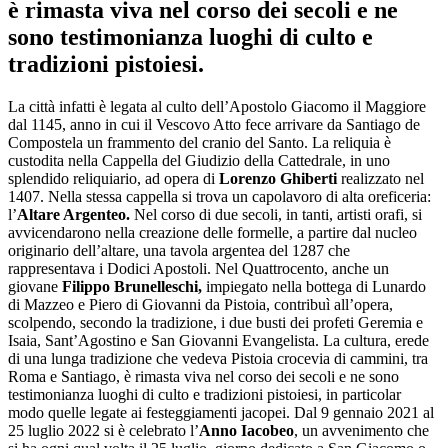
è rimasta viva nel corso dei secoli e ne
sono testimonianza luoghi di culto e
tradizioni pistoiesi.
La città infatti è legata al culto dell’Apostolo Giacomo il Maggiore
dal 1145, anno in cui il Vescovo Atto fece arrivare da Santiago de
Compostela un frammento del cranio del Santo. La reliquia è
custodita nella Cappella del Giudizio della Cattedrale, in uno
splendido reliquiario, ad opera di
Lorenzo Ghiberti
realizzato nel
1407. Nella stessa cappella si trova un capolavoro di alta oreficeria:
l’
Altare Argenteo.
Nel corso di due secoli, in tanti, artisti orafi, si
avvicendarono nella creazione delle formelle, a partire dal nucleo
originario dell’altare, una tavola argentea del 1287 che
rappresentava i Dodici Apostoli. Nel Quattrocento, anche un
giovane
Filippo Brunelleschi,
impiegato nella bottega di Lunardo
di Mazzeo e Piero di Giovanni da Pistoia, contribuì all’opera,
scolpendo, secondo la tradizione, i due busti dei profeti Geremia e
Isaia, Sant’Agostino e San Giovanni Evangelista. La cultura, erede
di una lunga tradizione che vedeva Pistoia crocevia di cammini, tra
Roma e Santiago, è rimasta viva nel corso dei secoli e ne sono
testimonianza luoghi di culto e tradizioni pistoiesi, in particolar
modo quelle legate ai festeggiamenti jacopei. Dal 9 gennaio 2021 al
25 luglio 2022 si è celebrato l’
Anno Iacobeo
, un avvenimento che