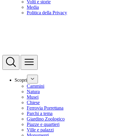
Volti e storie
Media
Politica della Privacy
Scopri
Cammini
Natura
Musei
Chiese
Ferrovia Porrettana
Parchi a tema
Giardino Zoologico
Piazze e quartieri
Ville e palazzi
Monumenti