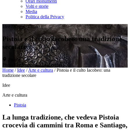
Orari monumenti
Volti e storie
Media
Politica della Privacy
Idee
/
Arte e cultura
Pistoia e il culto Iacobeo: una tradizione
secolare
Pistoia
Photo Credit: Nicolò Begliomini
Home
/
Idee
/
Arte e cultura
/
Pistoia e il culto Iacobeo: una
tradizione secolare
Idee
Arte e cultura
Pistoia
La lunga tradizione, che vedeva Pistoia
crocevia di cammini tra Roma e Santiago,