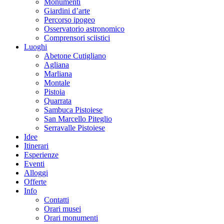
Monumenti
Giardini d’arte
Percorso ipogeo
Osservatorio astronomico
Comprensori sciistici
Luoghi
Abetone Cutigliano
Agliana
Marliana
Montale
Pistoia
Quarrata
Sambuca Pistoiese
San Marcello Piteglio
Serravalle Pistoiese
Idee
Itinerari
Esperienze
Eventi
Alloggi
Offerte
Info
Contatti
Orari musei
Orari monumenti