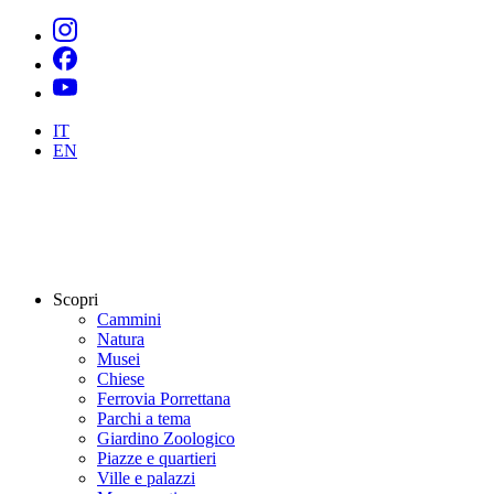
IT
EN
Scopri
Cammini
Natura
Musei
Chiese
Ferrovia Porrettana
Parchi a tema
Giardino Zoologico
Piazze e quartieri
Ville e palazzi