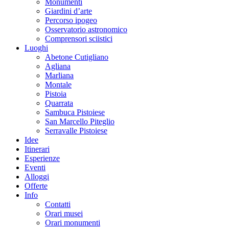
Monumenti
Giardini d’arte
Percorso ipogeo
Osservatorio astronomico
Comprensori sciistici
Luoghi
Abetone Cutigliano
Agliana
Marliana
Montale
Pistoia
Quarrata
Sambuca Pistoiese
San Marcello Piteglio
Serravalle Pistoiese
Idee
Itinerari
Esperienze
Eventi
Alloggi
Offerte
Info
Contatti
Orari musei
Orari monumenti