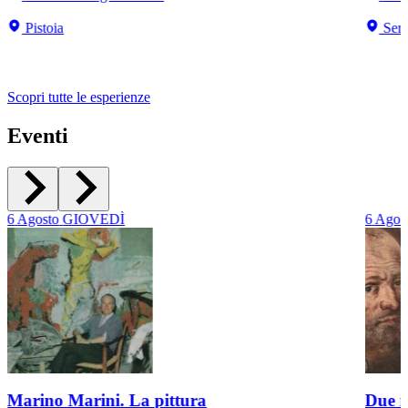
Pistoia
Serra
Scopri tutte le esperienze
Eventi
6
Agosto
GIOVEDÌ
6
Agos
Marino Marini. La pittura
Due r