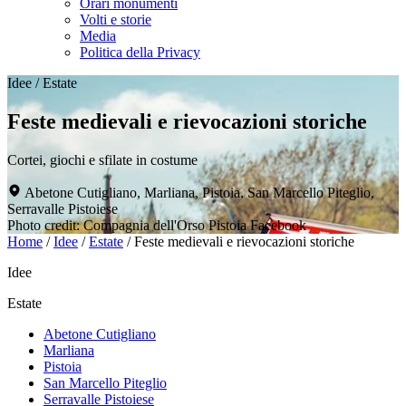
Orari monumenti
Volti e storie
Media
Politica della Privacy
Idee
/
Estate
Feste medievali e rievocazioni storiche
Cortei, giochi e sfilate in costume
Abetone Cutigliano, Marliana, Pistoia, San Marcello Piteglio,
Serravalle Pistoiese
Photo credit: Compagnia dell'Orso Pistoia Facebook
Home
/
Idee
/
Estate
/
Feste medievali e rievocazioni storiche
Idee
Estate
Abetone Cutigliano
Marliana
Pistoia
San Marcello Piteglio
Serravalle Pistoiese