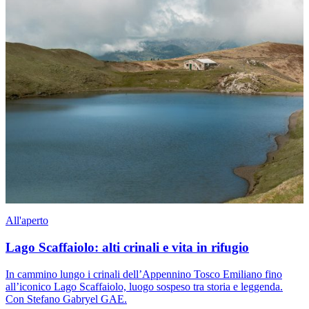
All'aperto
Lago Scaffaiolo: alti crinali e vita in rifugio
In cammino lungo i crinali dell’Appennino Tosco Emiliano fino
all’iconico Lago Scaffaiolo, luogo sospeso tra storia e leggenda.
Con Stefano Gabryel GAE.