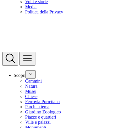
Volti e storie
Media
Politica della Privacy
Scopri
Cammini
Natura
Musei
Chiese
Ferrovia Porrettana
Parchi a tema
Giardino Zoologico
Piazze e quartieri
Ville e palazzi
Monumenti