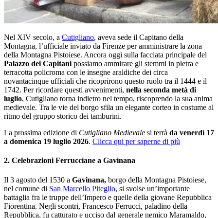
Nel XIV secolo, a
Cutigliano
, aveva sede il Capitano della
Montagna, l’ufficiale inviato da Firenze per amministrare la zona
della Montagna Pistoiese. Ancora oggi sulla facciata principale del
Palazzo dei Capitani
possiamo ammirare gli stemmi in pietra e
terracotta policroma con le insegne araldiche dei circa
novantacinque ufficiali che ricoprirono questo ruolo tra il 1444 e il
1742. Per ricordare questi avvenimenti,
nella seconda metà di
luglio
, Cutigliano torna indietro nel tempo, riscoprendo la sua anima
medievale. Tra le vie del borgo sfila un elegante corteo in costume al
ritmo del gruppo storico dei tamburini.
La prossima edizione di
Cutigliano Medievale
si terrà
da venerdì 17
a domenica 19 luglio 2026
.
Clicca qui per saperne di più
2. Celebrazioni Ferrucciane a Gavinana
Il 3 agosto del 1530 a
Gavinana,
borgo della Montagna Pistoiese,
nel comune di
San Marcello Piteglio
, si svolse un’importante
battaglia fra le truppe dell’Impero e quelle della giovane Repubblica
Fiorentina. Negli scontri, Francesco Ferrucci, paladino della
Repubblica, fu catturato e ucciso dal generale nemico Maramaldo,