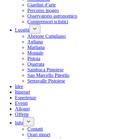
Giardini d’arte
Percorso ipogeo
Osservatorio astronomico
Comprensori sciistici
Luoghi
Abetone Cutigliano
Agliana
Marliana
Montale
Pistoia
Quarrata
Sambuca Pistoiese
San Marcello Piteglio
Serravalle Pistoiese
Idee
Itinerari
Esperienze
Eventi
Alloggi
Offerte
Info
Contatti
Orari musei