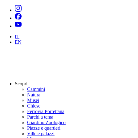
IT
EN
Scopri
Cammini
Natura
Musei
Chiese
Ferrovia Porrettana
Parchi a tema
Giardino Zoologico
Piazze e quartieri
Ville e palazzi