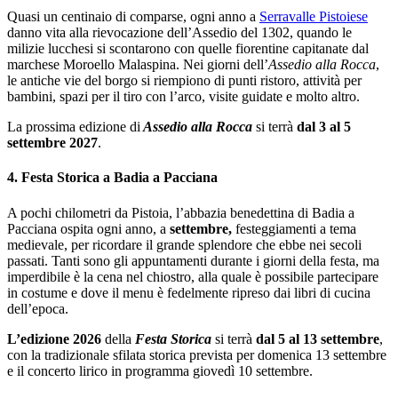
Quasi un centinaio di comparse, ogni anno a
Serravalle Pistoiese
danno vita alla rievocazione dell’Assedio del 1302, quando le
milizie lucchesi si scontarono con quelle fiorentine capitanate dal
marchese Moroello Malaspina. Nei giorni dell’
Assedio alla Rocca
,
le antiche vie del borgo si riempiono di punti ristoro, attività per
bambini, spazi per il tiro con l’arco, visite guidate e molto altro.
La prossima edizione di
Assedio alla Rocca
si terrà
dal 3 al 5
settembre 2027
.
4. Festa Storica a Badia a Pacciana
A pochi chilometri da Pistoia, l’abbazia benedettina di Badia a
Pacciana ospita ogni anno, a
settembre,
festeggiamenti a tema
medievale, per ricordare il grande splendore che ebbe nei secoli
passati. Tanti sono gli appuntamenti durante i giorni della festa, ma
imperdibile è la cena nel chiostro, alla quale è possibile partecipare
in costume e dove il menu è fedelmente ripreso dai libri di cucina
dell’epoca.
L’edizione 2026
della
Festa Storica
si terrà
dal 5 al 13 settembre
,
con la tradizionale sfilata storica prevista per domenica 13 settembre
e il concerto lirico in programma giovedì 10 settembre.